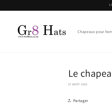
et
L
passer
au
contenu
Chapeaux pour ho
Le chapea
27 AOÛT 2023
Partager