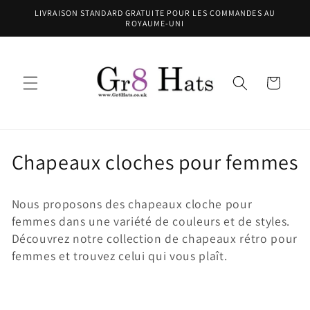
et
LIVRAISON STANDARD GRATUITE POUR LES COMMANDES AU
passer
ROYAUME-UNI
au
contenu
Panier
C
Chapeaux cloches pour femmes
o
Nous proposons des chapeaux cloche pour
l
femmes dans une variété de couleurs et de styles.
l
Découvrez notre collection de chapeaux rétro pour
femmes et trouvez celui qui vous plaît.
e
c