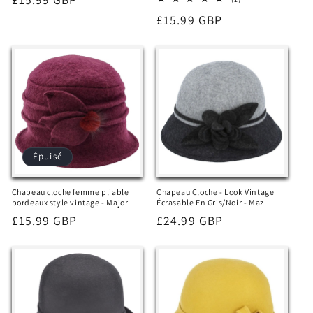
total
habituel
Prix
£15.99 GBP
des
critiques
habituel
Épuisé
Chapeau cloche femme pliable
Chapeau Cloche - Look Vintage
bordeaux style vintage - Major
Écrasable En Gris/Noir - Maz
Prix
£15.99 GBP
Prix
£24.99 GBP
habituel
habituel