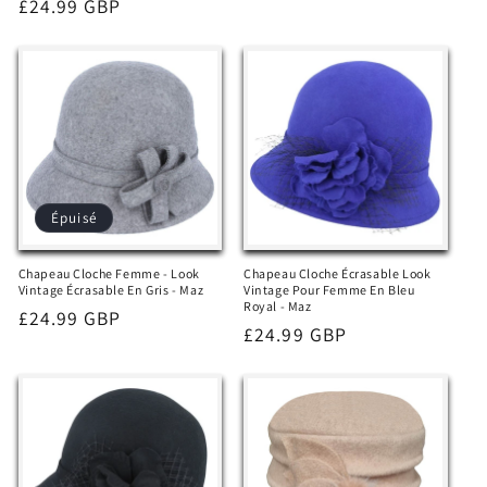
Prix
£24.99 GBP
habituel
habituel
Épuisé
Chapeau Cloche Femme - Look
Chapeau Cloche Écrasable Look
Vintage Écrasable En Gris - Maz
Vintage Pour Femme En Bleu
Royal - Maz
Prix
£24.99 GBP
Prix
£24.99 GBP
habituel
habituel