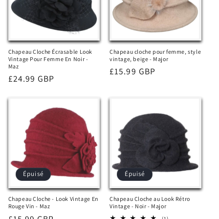
Chapeau Cloche Écrasable Look
Chapeau cloche pour femme, style
Vintage Pour Femme En Noir -
vintage, beige - Major
Maz
Prix
£15.99 GBP
Prix
£24.99 GBP
habituel
habituel
Épuisé
Épuisé
Chapeau Cloche - Look Vintage En
Chapeau Cloche au Look Rétro
Rouge Vin - Maz
Vintage - Noir - Major
Prix
£15.99 GBP
1
(1)