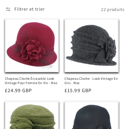
t
Filtrer et trier
22 produits
i
o
n
:
Chapeau Cloche Écrasable Look
Chapeau Cloche - Look Vintage En
Vintage Pour Femme En Vin - Maz
Gris - Maz
Prix
£24.99 GBP
Prix
£15.99 GBP
habituel
habituel