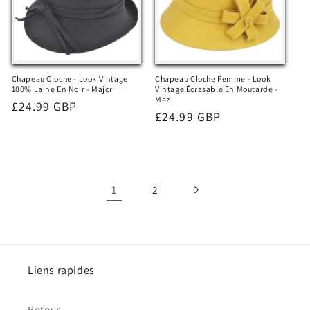
Chapeau Cloche - Look Vintage
Chapeau Cloche Femme - Look
100% Laine En Noir - Major
Vintage Écrasable En Moutarde -
Maz
Prix
£24.99 GBP
Prix
£24.99 GBP
habituel
habituel
1
2
Liens rapides
Retour