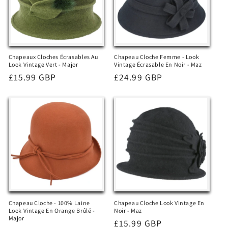
Chapeaux Cloches Écrasables Au
Chapeau Cloche Femme - Look
Look Vintage Vert - Major
Vintage Écrasable En Noir - Maz
Prix
£15.99 GBP
Prix
£24.99 GBP
habituel
habituel
Chapeau Cloche - 100% Laine
Chapeau Cloche Look Vintage En
Look Vintage En Orange Brûlé -
Noir - Maz
Major
Prix
£15.99 GBP