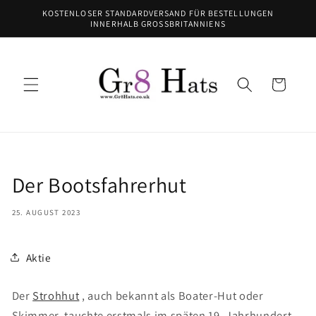
Direkt
KOSTENLOSER STANDARDVERSAND FÜR BESTELLUNGEN
zum
INNERHALB GROSSBRITANNIENS
Inhalt
Warenkorb
Der Bootsfahrerhut
25. AUGUST 2023
Aktie
Der
Strohhut
, auch bekannt als Boater-Hut oder
Skimmer, tauchte erstmals im späten 19. Jahrhundert