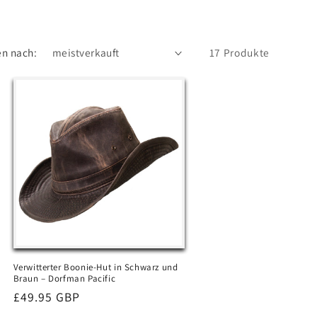
en nach:
17 Produkte
Verwitterter Boonie-Hut in Schwarz und
Braun – Dorfman Pacific
Normaler
£49.95 GBP
Preis