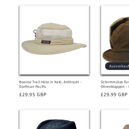
Ausverkau
Boonie Trail-Hüte in Kaki, Anthrazit –
Schirmmütze für 
Dorfman Pacific
Ohrenklappen – 
Normaler
£29.95 GBP
Normaler
£29.99 GBP
Preis
Preis