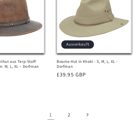
Ausverkauft
arihut aus Tarp-Stoff
Boonie-Hut in Khaki - S, M, L, XL -
n: M, L, XL – Dorfman
Dorfman
Normaler
£39.95 GBP
Preis
1
2