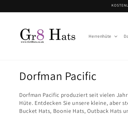
Direkt
KOSTENL
zum
Inhalt
Herrenhüte
D
K
Dorfman Pacific
a
Dorfman Pacific produziert seit vielen Jah
t
Hüte. Entdecken Sie unsere kleine, aber s
Bucket Hats, Boonie Hats, Outback Hats un
e