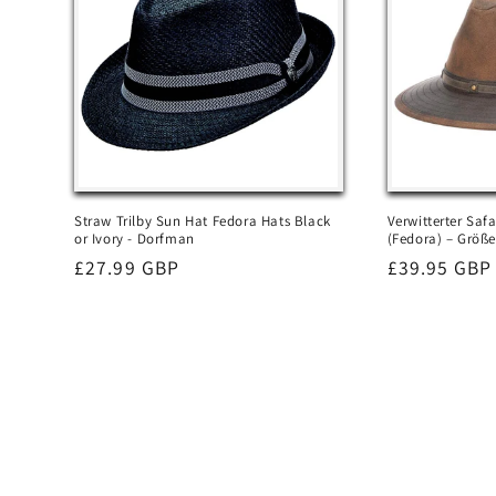
Straw Trilby Sun Hat Fedora Hats Black
Verwitterter Saf
or Ivory - Dorfman
(Fedora) – Größe
Normaler
£27.99 GBP
Normaler
£39.95 GBP
Preis
Preis