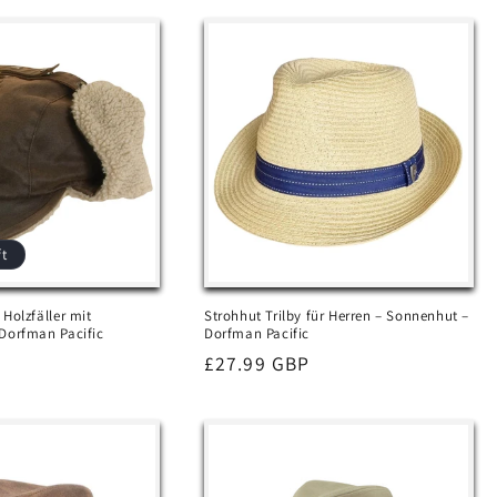
ft
Holzfäller mit
Strohhut Trilby für Herren – Sonnenhut –
Dorfman Pacific
Dorfman Pacific
Normaler
£27.99 GBP
Preis