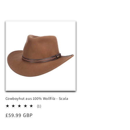
Cowboyhut aus 100% Wollfilz - Scala
1
(1)
Bewertungen
Normaler
£59.99 GBP
insgesamt
Preis