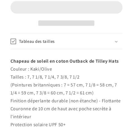
de
de
soleil
soleil
authentique
authentique
T5
T5
déperlant
déperlant
kaki/olive
kaki/olive
Tableau des tailles
-
-
Tilley
Tilley
Chapeau de soleil en coton Outback de Tilley Hats
Couleur : Kaki/Olive
Tailles : 7, 7 1/8, 7 1/4, 7 3/8, 7 1/2
(Pointures britanniques : 7 = 57 cm, 7 1/8 = 58 cm, 7
1/4 = 59 cm, 7 3/8 = 60 cm, 7 1/2 = 61 cm)
Finition déperlante durable (non étanche) - Flottante
Couronne de 10 cm de haut avec poche secrète à
l'intérieur
Protection solaire UPF 50+