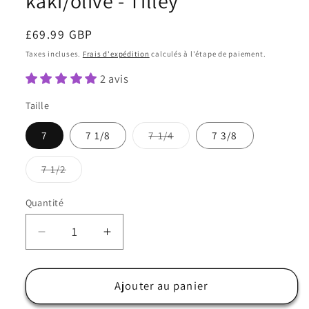
kaki/olive - Tilley
Prix
£69.99 GBP
habituel
Taxes incluses.
Frais d'expédition
calculés à l'étape de paiement.
2 avis
Taille
Variante
7
7 1/8
7 1/4
7 3/8
épuisée
ou
indisponible
Variante
7 1/2
épuisée
ou
indisponible
Quantité
Quantité
Réduire
Augmenter
la
la
quantité
quantité
de
de
Ajouter au panier
Chapeau
Chapeau