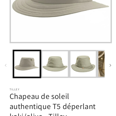
Ouvrir
le
média
1
dans
une
fenêtre
modale
TILLEY
Chapeau de soleil
authentique T5 déperlant