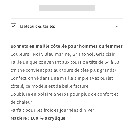
côtelée
côtelée
entièrement
entièrement
doublé
doublé
polaire
polaire
Tableau des tailles
-
-
Major
Major
Bonnets en maille côtelée pour hommes ou femmes
Couleurs : Noir, Bleu marine, Gris foncé, Gris clair
Taille unique convenant aux tours de tête de 54 à 58
cm (ne convient pas aux tours de tête plus grands).
Confectionné dans une maille simple avec ourlet
côtelé, ce modèle est de belle facture.
Doublure en polaire Sherpa pour plus de confort et
de chaleur.
Parfait pour les froides journées d'hiver
Matière : 100 % acrylique