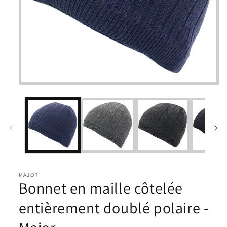
Ouvrir
le
média
1
dans
une
fenêtre
modale
MAJOR
Bonnet en maille côtelée
entièrement doublé polaire -