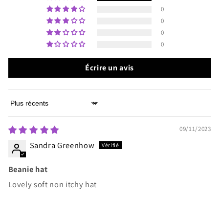
0
0
0
0
Écrire un avis
Sort by
09/11/2023
Sandra Greenhow
Beanie hat
Lovely soft non itchy hat