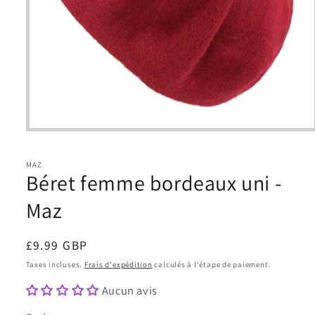
Ouvrir
le
média
1
MAZ
Béret femme bordeaux uni -
dans
une
fenêtre
Maz
modale
Prix
£9.99 GBP
habituel
Taxes incluses.
Frais d'expédition
calculés à l'étape de paiement.
Aucun avis