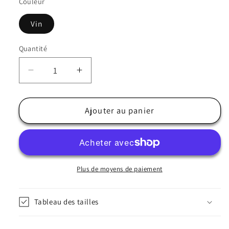
Couleur
Vin
Quantité
Quantité
Réduire
Augmenter
la
la
quantité
quantité
de
de
Ajouter au panier
Béret
Béret
femme
femme
bordeaux
bordeaux
uni
uni
-
-
Plus de moyens de paiement
Maz
Maz
Tableau des tailles