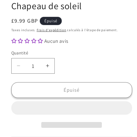
Chapeau de soleil
Prix
£9.99 GBP
Épuisé
habituel
Taxes incluses.
Frais d'expédition
calculés à l'étape de paiement.
Aucun avis
Quantité
Quantité
Réduire
Augmenter
la
la
quantité
quantité
de
de
Épuisé
Bob
Bob
réversible
réversible
pour
pour
femme
femme
à
à
motif
motif