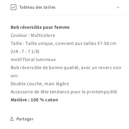
floral
floral
Tableau des tailles
éclatant
éclatant
-
-
Chapeau
Chapeau
Bob réversible pour femme
de
de
soleil
soleil
Couleur : Multicolore
Taille : Taille unique, convient aux tailles 57-58 cm
(UK : 7 - 7 1/8)
motif floral lumineux
Bob réversible de bonne qualité, avec un revers noir
uni.
Double couche, mais légère
Accessoire de tête tendance pour le printemps/été
Matière : 100 % coton
Partager