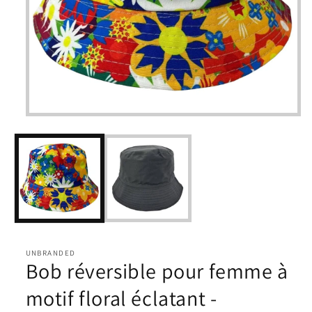
Ouvrir
le
média
1
dans
une
fenêtre
modale
UNBRANDED
Bob réversible pour femme à
motif floral éclatant -