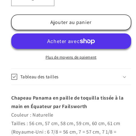
Réduire
Augmenter
la
la
quantité
quantité
de
de
Ajouter au panier
Chapeau
Chapeau
Panama
Panama
à
à
Bord
Bord
Bas
Bas
Plus de moyens de paiement
-
-
Véritable
Véritable
Tableau des tailles
Paille
Paille
Toquilla
Toquilla
En
En
Chapeau Panama en paille de toquilla tissée à la
Naturel
Naturel
-
-
main en Équateur par Failsworth
Failsworth
Failsworth
Couleur : Naturelle
Tailles : 56 cm, 57 cm, 58 cm, 59 cm, 60 cm, 61 cm
(Royaume-Uni : 6 7/8 = 56 cm, 7 = 57 cm, 7 1/8 =