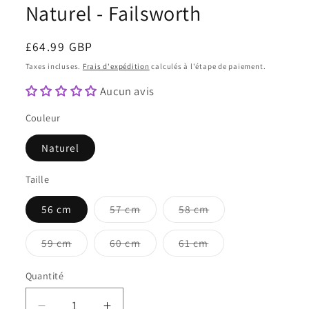
Naturel - Failsworth
Prix
£64.99 GBP
habituel
Taxes incluses.
Frais d'expédition
calculés à l'étape de paiement.
Aucun avis
Couleur
Naturel
Taille
Variante
Variante
56 cm
57 cm
58 cm
épuisée
épuisée
ou
ou
indisponible
indisponible
Variante
Variante
Variante
59 cm
60 cm
61 cm
épuisée
épuisée
épuisée
ou
ou
ou
indisponible
indisponible
indisponible
Quantité
Quantité