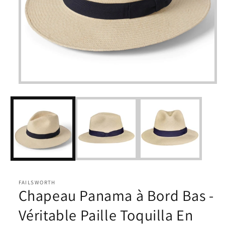
Ouvrir
le
média
1
dans
une
fenêtre
modale
FAILSWORTH
Chapeau Panama à Bord Bas -
Véritable Paille Toquilla En