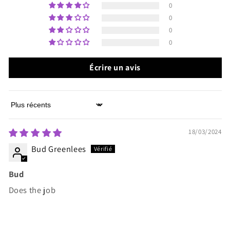
0
0
0
0
Écrire un avis
Sort by
18/03/2024
Bud Greenlees
Bud
Does the job