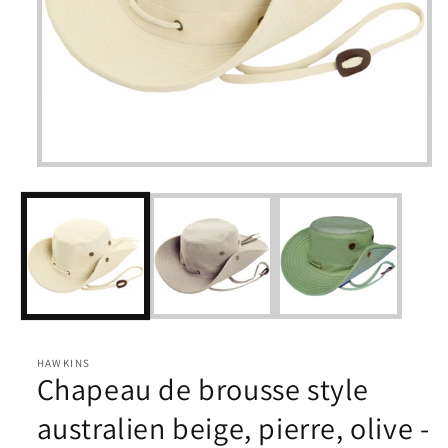
Ouvrir
le
média
1
dans
une
fenêtre
modale
HAWKINS
Chapeau de brousse style
australien beige, pierre, olive -