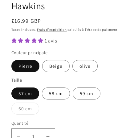
Hawkins
Prix
£16.99 GBP
habituel
Taxes incluses.
Frais d'expédition
calculés à l'étape de paiement.
1 avis
Couleur principale
Pierre
Beige
olive
Taille
57 cm
58 cm
59 cm
Variante
60 cm
épuisée
ou
indisponible
Quantité
Quantité