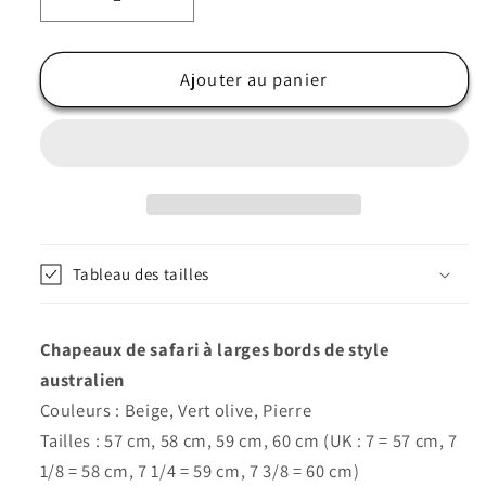
Réduire
Augmenter
la
la
quantité
quantité
de
de
Ajouter au panier
Chapeau
Chapeau
de
de
brousse
brousse
style
style
australien
australien
beige,
beige,
pierre,
pierre,
Tableau des tailles
olive
olive
-
-
Hawkins
Hawkins
Chapeaux de safari à larges bords de style
australien
Couleurs : Beige, Vert olive, Pierre
Tailles : 57 cm, 58 cm, 59 cm, 60 cm (UK : 7 = 57 cm, 7
1/8 = 58 cm, 7 1/4 = 59 cm, 7 3/8 = 60 cm)