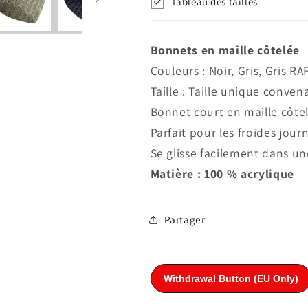
Tableau des tailles
Gris
Gris
RAF
RAF
Bonnets en maille côtelée
Couleurs : Noir, Gris, Gris RAF
Taille : Taille unique conven
Bonnet court en maille côte
Parfait pour les froides jour
Se glisse facilement dans u
Matière : 100 % acrylique
Partager