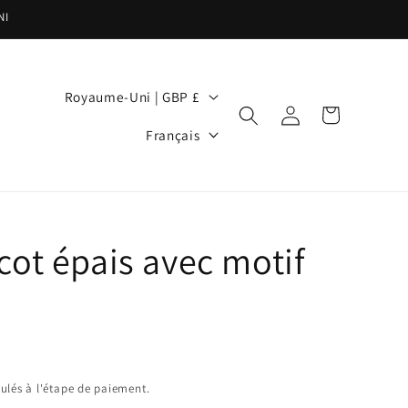
NI
P
Royaume-Uni | GBP £
a
Panier
Connexion
L
Français
y
a
s
n
/
g
r
u
cot épais avec motif
é
e
g
i
o
n
ulés à l'étape de paiement.