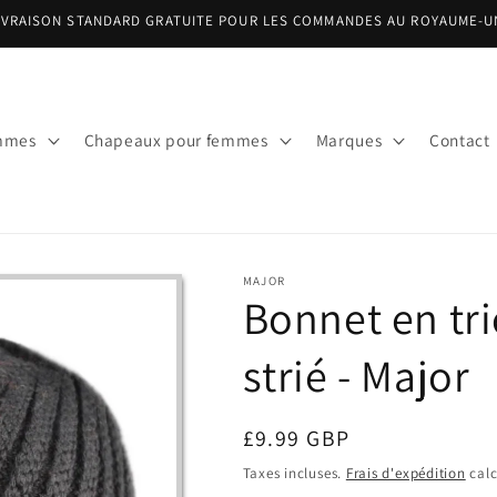
IVRAISON STANDARD GRATUITE POUR LES COMMANDES AU ROYAUME-U
mmes
Chapeaux pour femmes
Marques
Contact
MAJOR
Bonnet en tri
strié - Major
Prix
£9.99 GBP
habituel
Taxes incluses.
Frais d'expédition
calc