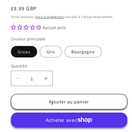
Prix
£8.99 GBP
habituel
Taxes incluses.
Frais d'expédition
calculés à l'étape de paiement.
Aucun avis
Couleur principale
Gruau
Gris
Bourgogne
Quantité
Quantité
Réduire
Augmenter
la
la
quantité
quantité
de
de
Ajouter au panier
Bonnet
Bonnet
femme
femme
à
à
pompon
pompon