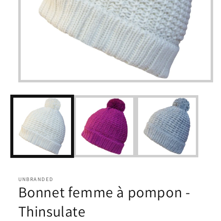
Ouvrir
le
média
1
dans
une
fenêtre
modale
UNBRANDED
Bonnet femme à pompon -
Thinsulate