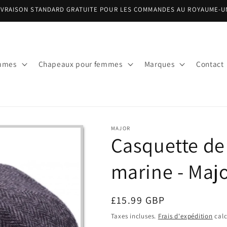
IVRAISON STANDARD GRATUITE POUR LES COMMANDES AU ROYAUME-U
mmes
Chapeaux pour femmes
Marques
Contact
MAJOR
Casquette de
marine - Maj
Prix
£15.99 GBP
habituel
Taxes incluses.
Frais d'expédition
calc