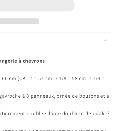
angerie à chevrons
, 60 cm (UK : 7 = 57 cm, 7 1/8 = 58 cm, 7 1/4 =
 gavroche à 8 panneaux, ornée de boutons et à
ntièrement doublée d'une doublure de qualité
 la campagne ou à porter comme accessoire de