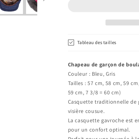
de
de
gavroche
gavroche
grise
grise
ou
ou
marine
marine
-
-
Tableau des tailles
Major
Major
Chapeau de garçon de boul
Couleur : Bleu, Gris
Tailles : 57 cm, 58 cm, 59 cm
59 cm, 7 3/8 = 60 cm)
Casquette traditionnelle de
visière cousue.
La casquette gavroche est e
pour un confort optimal.
Parfait pour une journée à