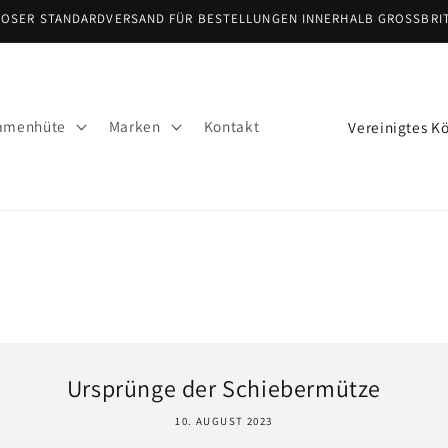
OSER STANDARDVERSAND FÜR BESTELLUNGEN INNERHALB GROSSBRI
L
amenhüte
Marken
Kontakt
a
n
d
/
R
e
g
i
Ursprünge der Schiebermütze
o
n
10. AUGUST 2023