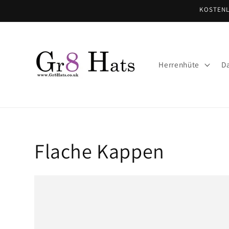
Direkt
KOSTENL
zum
Inhalt
Herrenhüte
D
Flache Kappen