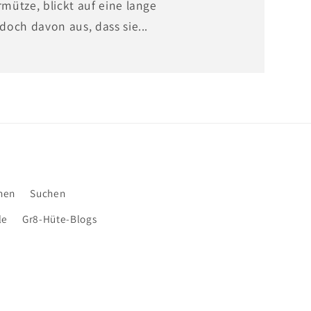
ütze, blickt auf eine lange
och davon aus, dass sie...
nen
Suchen
le
Gr8-Hüte-Blogs