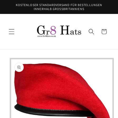
Direkt
KOSTENLOSER STANDARDVERSAND FÜR BESTELLUNGEN
zum
INNERHALB GROSSBRITANNIENS
Inhalt
Warenkorb
oduktinformationen
ringen