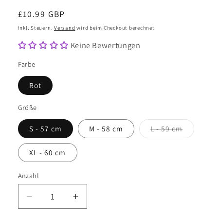
Normaler
£10.99 GBP
Preis
Inkl. Steuern.
Versand
wird beim Checkout berechnet
Keine Bewertungen
Farbe
Rot
Größe
Variante
S - 57 cm
M - 58 cm
L - 59 cm
ausverkau
oder
nicht
XL - 60 cm
verfügbar
Anzahl
Anzahl
Verringere
Erhöhe
die
die