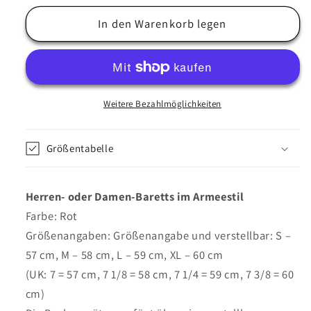
Menge
Menge
für
In den Warenkorb legen
für
Armee-
Armee-
Baskenmütze
Baskenmütze
in
in
Rot
Rot
–
–
Weitere Bezahlmöglichkeiten
Major
Major
Größentabelle
Herren- oder Damen-Baretts im Armeestil
Farbe: Rot
Größenangaben: Größenangabe und verstellbar: S –
57 cm, M – 58 cm, L – 59 cm, XL – 60 cm
(UK: 7 = 57 cm, 7 1/8 = 58 cm, 7 1/4 = 59 cm, 7 3/8 = 60
cm)