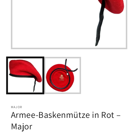
Medien
1
in
Modal
öffnen
MAJOR
Armee-Baskenmütze in Rot –
Major