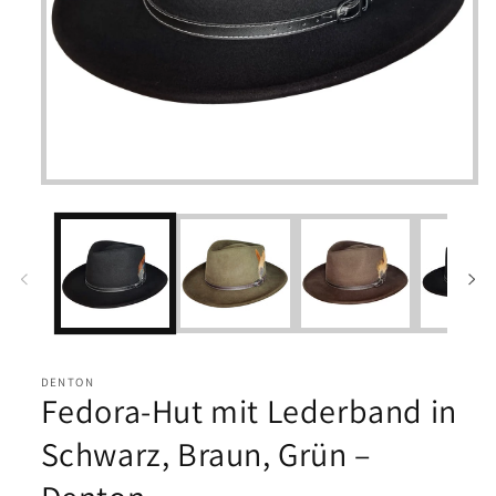
Medien
1
in
Modal
öffnen
DENTON
Fedora-Hut mit Lederband in
Schwarz, Braun, Grün –