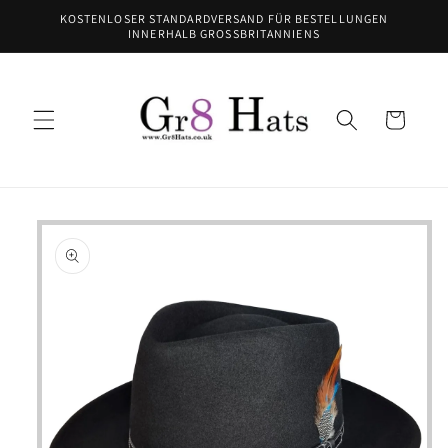
Direkt
KOSTENLOSER STANDARDVERSAND FÜR BESTELLUNGEN
zum
INNERHALB GROSSBRITANNIENS
Inhalt
Warenkorb
oduktinformationen
ringen