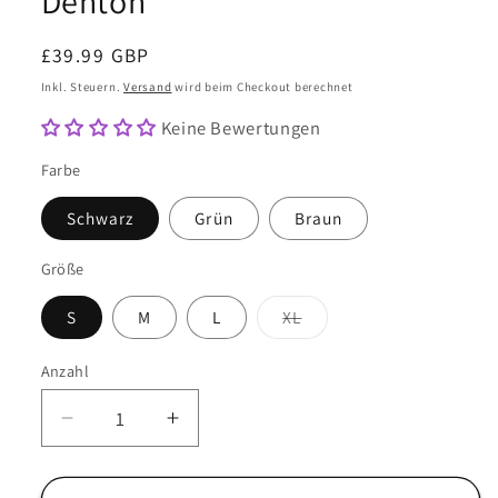
Denton
Normaler
£39.99 GBP
Preis
Inkl. Steuern.
Versand
wird beim Checkout berechnet
Keine Bewertungen
Farbe
Schwarz
Grün
Braun
Größe
Variante
S
M
L
XL
ausverkauft
oder
nicht
Anzahl
Anzahl
verfügbar
Verringere
Erhöhe
die
die
Menge
Menge