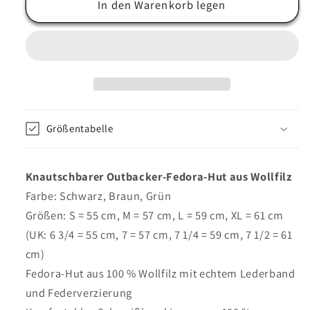
für
In den Warenkorb legen
für
Fedora-
Fedora-
Hut
Hut
mit
mit
Lederband
Lederband
in
in
Schwarz,
Schwarz,
Braun,
Braun,
Größentabelle
Grün
Grün
–
–
Denton
Denton
Knautschbarer Outbacker-Fedora-Hut aus Wollfilz
Farbe: Schwarz, Braun, Grün
Größen: S = 55 cm, M = 57 cm, L = 59 cm, XL = 61 cm
(UK: 6 3/4 = 55 cm, 7 = 57 cm, 7 1/4 = 59 cm, 7 1/2 = 61
cm)
Fedora-Hut aus 100 % Wollfilz mit echtem Lederband
und Federverzierung