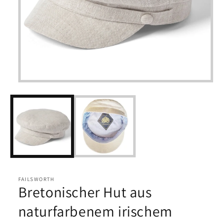
Medien
1
in
Modal
öffnen
FAILSWORTH
Bretonischer Hut aus
naturfarbenem irischem