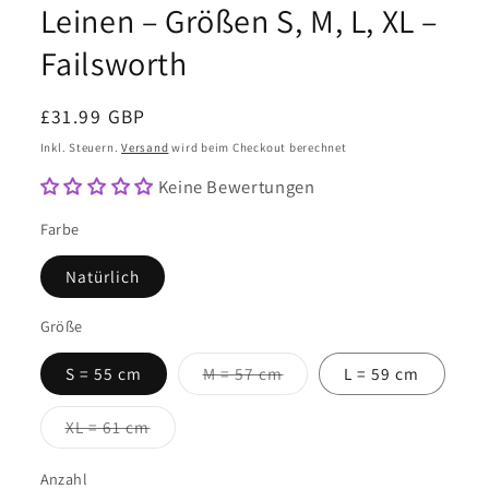
Leinen – Größen S, M, L, XL –
Failsworth
Normaler
£31.99 GBP
Preis
Inkl. Steuern.
Versand
wird beim Checkout berechnet
Keine Bewertungen
Farbe
Natürlich
Größe
Variante
S = 55 cm
M = 57 cm
L = 59 cm
ausverkauft
oder
nicht
Variante
XL = 61 cm
verfügbar
ausverkauft
oder
nicht
Anzahl
Anzahl