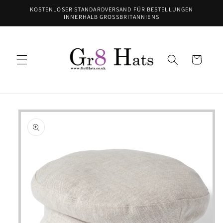
Direkt
KOSTENLOSER STANDARDVERSAND FÜR BESTELLUNGEN
zum
INNERHALB GROSSBRITANNIENS
Inhalt
Warenkorb
oduktinformationen
ringen