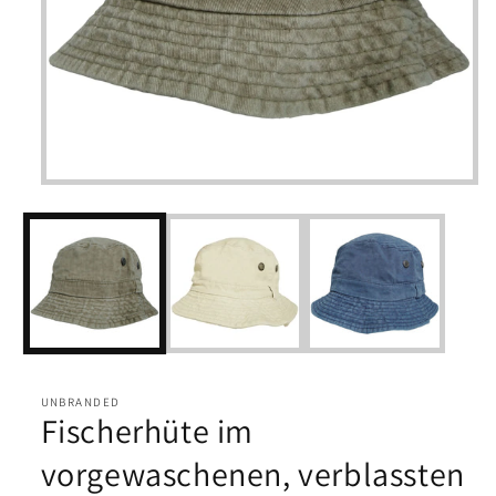
Medien
1
in
Modal
öffnen
UNBRANDED
Fischerhüte im
vorgewaschenen, verblassten