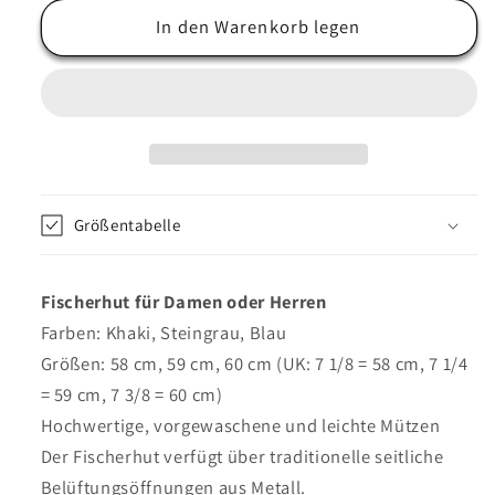
Menge
Menge
für
In den Warenkorb legen
für
Fischerhüte
Fischerhüte
im
im
vorgewaschenen,
vorgewaschenen,
verblassten
verblassten
Look
Look
–
–
Khaki,
Khaki,
Größentabelle
Stein,
Stein,
Blau
Blau
Fischerhut für Damen oder Herren
Farben: Khaki, Steingrau, Blau
Größen: 58 cm, 59 cm, 60 cm (UK: 7 1/8 = 58 cm, 7 1/4
= 59 cm, 7 3/8 = 60 cm)
Hochwertige, vorgewaschene und leichte Mützen
Der Fischerhut verfügt über traditionelle seitliche
Belüftungsöffnungen aus Metall.