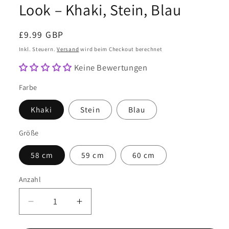
Look – Khaki, Stein, Blau
Normaler
£9.99 GBP
Preis
Inkl. Steuern.
Versand
wird beim Checkout berechnet
Keine Bewertungen
Farbe
Khaki
Stein
Blau
Größe
58 cm
59 cm
60 cm
Anzahl
Anzahl
Verringere
Erhöhe
die
die