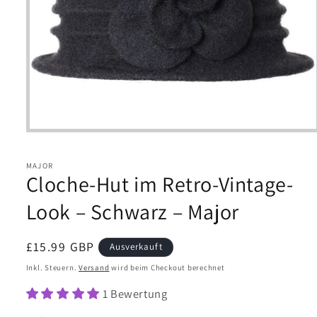
Medien
1
in
Modal
MAJOR
Cloche-Hut im Retro-Vintage-
öffnen
Look – Schwarz – Major
Normaler
£15.99 GBP
Ausverkauft
Preis
Inkl. Steuern.
Versand
wird beim Checkout berechnet
1 Bewertung