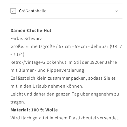
–
–
Größentabelle
Schwarz
Schwarz
–
–
Major
Major
Damen-Cloche-Hut
Farbe: Schwarz
Größe: Einheitsgröße / 57 cm - 59 cm - dehnbar (UK: 7
- 7 1/4)
Retro-/Vintage-Glockenhut im Stil der 1920er Jahre
mit Blumen- und Rippenverzierung
Es lässt sich klein zusammenpacken, sodass Sie es
mit in den Urlaub nehmen können.
Leicht und daher den ganzen Tag über angenehm zu
tragen.
Material: 100 % Wolle
Wird flach gefaltet in einem Plastikbeutel versendet.