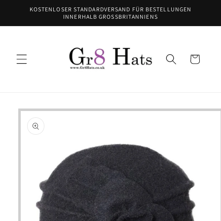
Direkt
KOSTENLOSER STANDARDVERSAND FÜR BESTELLUNGEN
zum
INNERHALB GROSSBRITANNIENS
Inhalt
Warenkorb
oduktinformationen
ringen